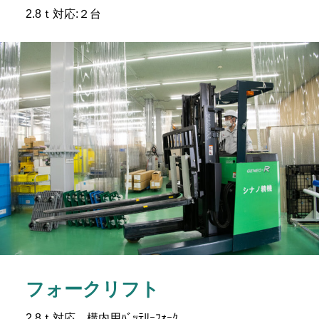
2.8ｔ対応:２台
フォークリフト
2.8ｔ対応 構内用ﾊﾞｯﾃﾘｰﾌｫｰｸ